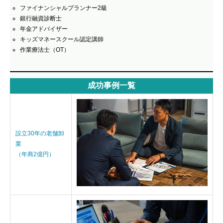
ファイナンシャルプランナー2級
銀行融資診断士
年金アドバイザー
キッズマネースクール認定講師
作業療法士（OT）
成功事例一覧
設立30年の老舗卸
業
（年商2億円）